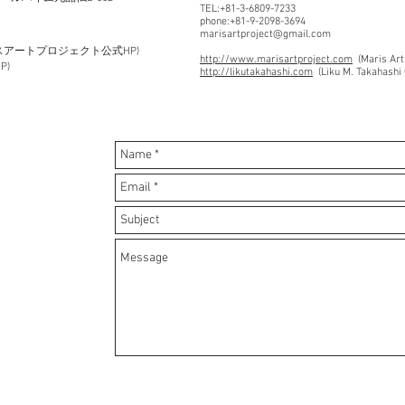
TEL:+81-3-6809-7233
phone:+81-9-2098-3694
marisartproject@gmail.com
スアートプロジェクト公式HP)
http://www.marisartproject.com
(Maris Art
P)
http://likutakahashi.com
(Liku M. Takahashi 