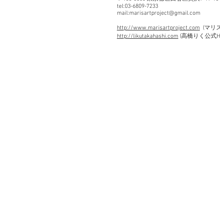
tel:03-6809-7233
mail:marisartproject@gmail.com
http://www.marisartproject.com
(マリ
http://likutakahashi.com
(高橋りく公式H