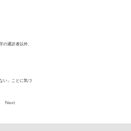
字の通訳者以外、
ない」ことに気づ
Next