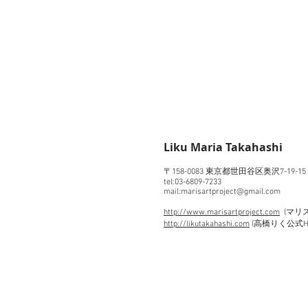
​Liku Maria Takahashi
〒158-0083 東京都世田谷区奥沢7-19-1
tel:03-6809-7233
mail:marisartproject@gmail.com
http://www.marisartproject.com
(マリ
http://likutakahashi.com
(高橋りく公式H