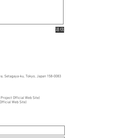
送信
, Setagaya-ku, Tokyo, Japan 158-0083
 Project Official Web Site)
Official Web Site)