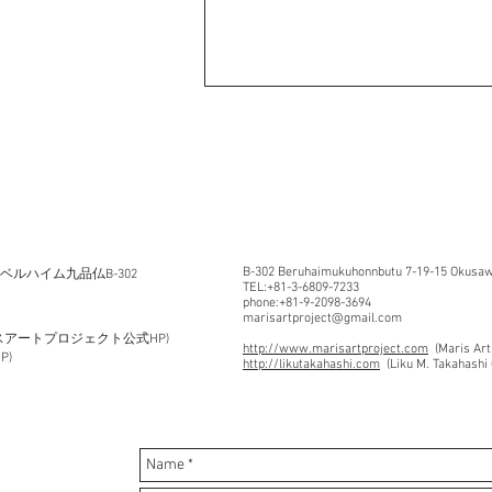
B-302 Beruhaimukuhonnbutu 7-19-15 Okusawa
5 ベルハイム九品仏B-302
TEL:+81-3-6809-7233
phone:+81-9-2098-3694
marisartproject@gmail.com
スアートプロジェクト公式HP)
http://www.marisartproject.com
(Maris Art
P)
http://likutakahashi.com
(Liku M. Takahashi 