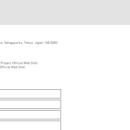
, Setagaya-ku, Tokyo, Japan 158-0083
 Project Official Web Site)
Official Web Site)