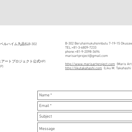
B-302 Beruhaimukuhonnbutu 7-19-15 Okusawa
5 ベルハイム九品仏B-302
TEL:+81-3-6809-7233
phone:+81-9-2098-3694
marisartproject@gmail.com
スアートプロジェクト公式HP)
http://www.marisartproject.com
(Maris Art
P)
http://likutakahashi.com
(Liku M. Takahashi 