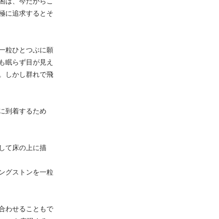
困は、今だからこ
極に追求するとそ
一粒ひとつぶに願
も眠らず目が見え
。しかし群れで飛
に到着するため
して床の上に描
ングストンを一粒
合わせることもで