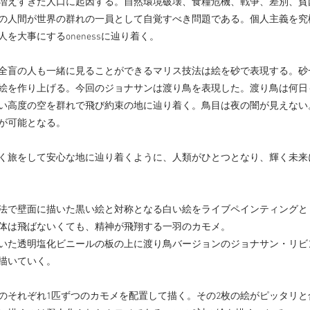
増えすぎた人口に起因する。自然環境破壊、食糧危機、戦争、差別、貧
の人間が世界の群れの一員として自覚すべき問題である。個人主義を究
を大事にするonenessに辿り着く。
全盲の人も一緒に見ることができるマリス技法は絵を砂で表現する。砂
絵を作り上げる。今回のジョナサンは渡り鳥を表現した。渡り鳥は何日
い高度の空を群れで飛び約束の地に辿り着く。鳥目は夜の闇が見えない
が可能となる。
く旅をして安心な地に辿り着くように、人類がひとつとなり、輝く未来
法で壁面に描いた黒い絵と対称となる白い絵をライブペインティングと
体は飛ばないくても、精神が飛翔する一羽のカモメ。
いた透明塩化ビニールの板の上に渡り鳥バージョンのジョナサン・リビ
描いていく。
のそれぞれ1匹ずつのカモメを配置して描く。その2枚の絵がピッタリと