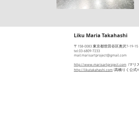
​Liku Maria Takahashi
〒158-0083 東京都世田谷区奥沢7-19-1
tel:03-6809-7233
mail:marisartproject@gmail.com
http://www.marisartproject.com
(マリ
http://likutakahashi.com
(高橋りく公式H