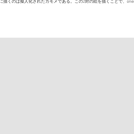
に描くのは擬人化されたカモメである。この2対の絵を描くことで、onen