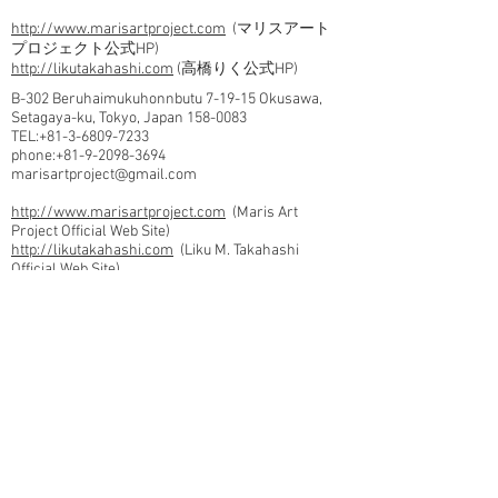
http://www.marisartproject.com
(マリスアート
プロジェクト公式HP)
http://likutakahashi.com
(高橋りく公式HP)
B-302 Beruhaimukuhonnbutu 7-19-15 Okusawa,
Setagaya-ku, Tokyo, Japan
158-0083
TEL:+81-3-6809-7233
phone:
+81-9-2098-3694
marisartproject@gmail.com
http://www.marisartproject.com
(Maris Art
Project Official Web Site)
http://likutakahashi.com
(Liku M. Takahashi
Official Web Site)