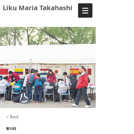
Liku Maria Takahashi
< Back
第15回