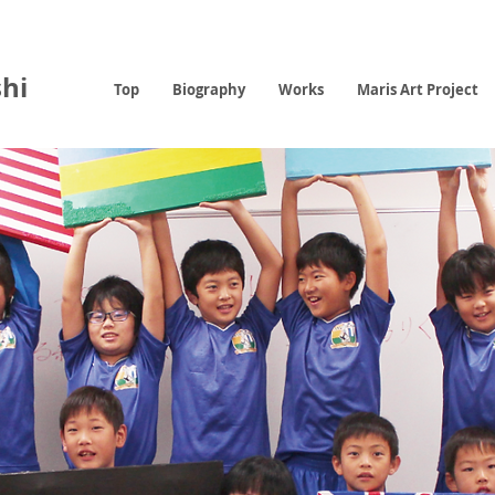
hi
Top
Biography
Works
Maris Art Project