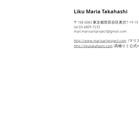
​Liku Maria Takahashi
〒158-0083 東京都世田谷区奥沢7-19-1
tel:03-6809-7233
mail:marisartproject@gmail.com
http://www.marisartproject.com
(マリ
http://likutakahashi.com
(高橋りく公式H