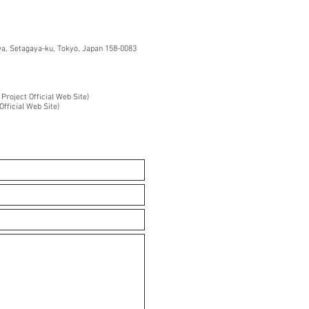
, Setagaya-ku, Tokyo, Japan 158-0083
 Project Official Web Site)
Official Web Site)