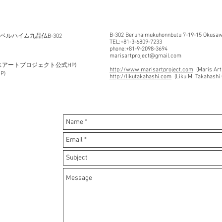
B-302 Beruhaimukuhonnbutu 7-19-15 Okusawa
5 ベルハイム九品仏B-302
TEL:+81-3-6809-7233
phone:+81-9-2098-3694
marisartproject@gmail.com
スアートプロジェクト公式HP)
http://www.marisartproject.com
(Maris Art
P)
http://likutakahashi.com
(Liku M. Takahashi 