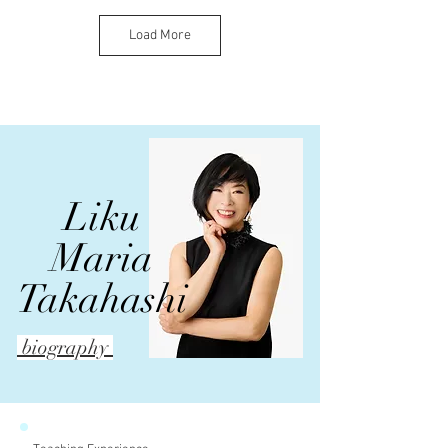
Load More
2021.7
2021.7.17〜
​高橋りく作品
ロンドンアートビエ
イタリアChieri Textile
集"Marisism"
ンナーレ
Museum
ご予約受付中
​芸術都市賞受賞
個展開催
Liku
2019.10.18-27
国際的な非政府組織
​2019.5.7
Maria
世界アートコンクー
の芸術団体・ユネス
​フランス世界発明コ
ル第12回フィレンツ
コと公式に提携して
ンクール
ェビエンナーレ-レオ
いる
PARIS
ナルド•ダ•ヴィンチ
NGO"association
INTERNATIONAL
Takahashi
没後500周年記念-
Internationale des
CONCOURS LEPINE
主賓招待と
arts Plastiques
マリスが部門グラン
MENZIONE
International
プリ受賞
SPECIALE DEL
association of art"の
PRESIDENTE"LORENZO
web siteにマリス紹介
biography
IL MAGNIFICO"最優
秀賞受賞
​2019.1.1
一般社団法人世界ダ