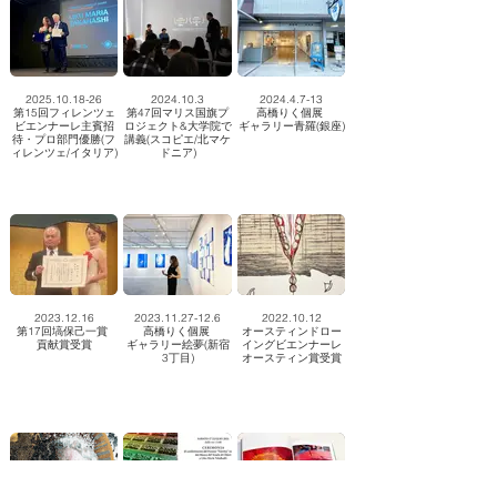
2025.10.18-26
2024.10.3
2024.4.7-13
第15回フィレンツェ
第47回マリス国旗プ
高橋りく個展
ビエンナーレ主賓招
ロジェクト&大学院で
ギャラリー青羅(銀座)
待・プロ部門優勝(フ
講義(スコピエ/北マケ
ィレンツェ/イタリア)
ドニア)
2023.12.16
2023.11.27-12.6
2022.10.12
第17回塙保己一賞
高橋りく個展 ​
オースティンドロー
貢献賞受賞
ギャラリー絵夢(新宿
イングビエンナーレ​
3丁目)
オースティン賞受賞