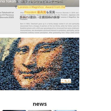
第15回フィレンツェビエンナーレに
て
"Lorenzo il Magnifico" Award from the
President 最高賞
を受賞
​異例の2度目、主賓招待の快挙
Works
​高橋りくの作
品は
こちら
news