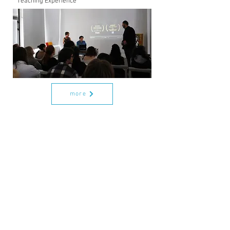
Teaching Experience
イバーシティアート
学会(WDAS)に名称変
更しました(旧 一社)
日本ダイバーシティ
アート学会)
more
​Liku Maria Takahashi
〒158-0083 東京都世田谷区奥沢7-19-15 ベルハ
イム九品仏B-302
tel:03-6809-7233
mail:marisartproject@gmail.com
http://www.marisartproject.com
(マリスアート
プロジェクト公式HP)